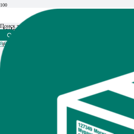
Поиск товаров
1xslots-bonuskod-zerkalo.ru 10
8 800 201 06 93
Результатов не найдено.
Избранное
Каталог
Главная
Кабинет
Корзина