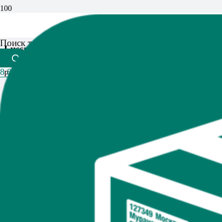
Поиск товаров
Lussurio Casino
8 800 201 06 93
Результатов не найдено.
Избранное
Каталог
Главная
Кабинет
Корзина