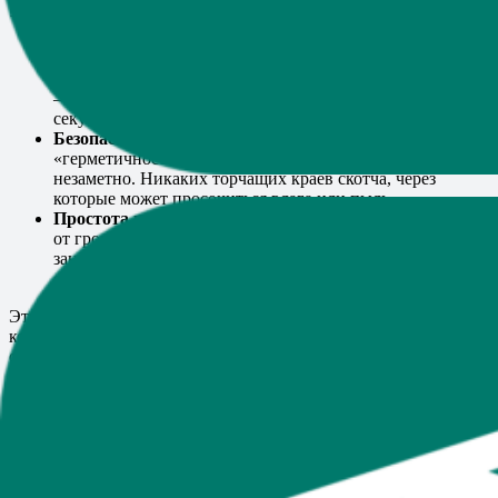
1.2. Почему это решение стало столь популярным
Скорость упаковки.
Товары запечатываются
мгновенно: вскрыли защитную полосу, прижали клапан
— готово. В разгар сезонных распродаж, когда каждая
секунда дорога, это особенно важно.
Безопасность отправления.
Существует ощущение
«герметичности», ведь такой пакет трудно вскрыть
незаметно. Никаких торчащих краёв скотча, через
которые может просочиться влага или пыль.
Простота в хранении и транспортировке.
В отличие
от громоздких коробок,
Пакеты с отрывной лентой
не
занимают много места на складе и в багажном
отделении курьера.
Эти три фактора, пожалуй, наиболее значимые для бизнеса,
который стремится сократить расходы и улучшить качество
обслуживания клиентов. Но это лишь верхушка айсберга —
дальше мы разберём все аспекты подробнее.
2. Быстрая упаковка и защита товара: почему это
решающий фактор в конкурентной гонке
2.1. Скорость как конкурентное преимущество