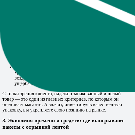
чем возвраты из-за треснувшей косметики или помятых
коробок с гаджетами. А ведь при этом страдает и репутация
магазина.
Прочная плёнка.
Материал, из которого делают
Пакеты с отрывной лентой
, обычно выдерживает
значительные нагрузки и не рвётся при обычной
транспортировке.
Герметичность.
Закрытый пакет не пропускает влагу и
пыль. Это особенно актуально для косметики,
продуктов питания или одежды, где чистота — один из
ключевых факторов качества.
Дополнительные элементы защиты.
Если товар
хрупкий, вы можете добавить «пузырчатую» плёнку,
воздушные подушки или мягкий наполнитель, без
ущерба для эстетики и скорости упаковки.
С точки зрения клиента, надёжно запакованный и целый
товар — это один из главных критериев, по которым он
оценивает магазин. А значит, инвестируя в качественную
упаковку, вы укрепляете свою позицию на рынке.
3. Экономия времени и средств: где выигрывают
пакеты с отрывной лентой