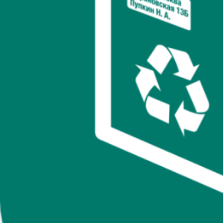
размера пакетов до тонкостей экологичных материалов. Будет
ярко, вовлекающе и очень по делу — ведь мы стремимся
максимально вдохновить вас на перемены и помочь вашему
бизнесу расти и процветать!
1. Что такое пакеты с отрывной лентой и почему
они захватили мир упаковки
1.1. Коротко о главном
Если вы пока не сталкивались с
Пакетами с отрывной
лентой
, представьте себе обычный пластиковый пакет, но на
порядок удобнее и функциональнее. На верхней части такого
пакета есть специальный клапан с самоклеящейся лентой, а
поверх неё — защитная полоса, которую легко снять. При
этом сам клапан довольно прочный, так что никаких
дополнительных скотчей и степлеров вам не
понадобится.
Благодаря такой конструкции,
Пакеты с
отрывной лентой
закрываются буквально за пару секунд. Их
плотный материал защищает содержимое от влаги, грязи,
возможных повреждений при пересылке, а открывать их
очень просто — отрывная лента делает процесс вскрытия
легким и комфортным для клиента.