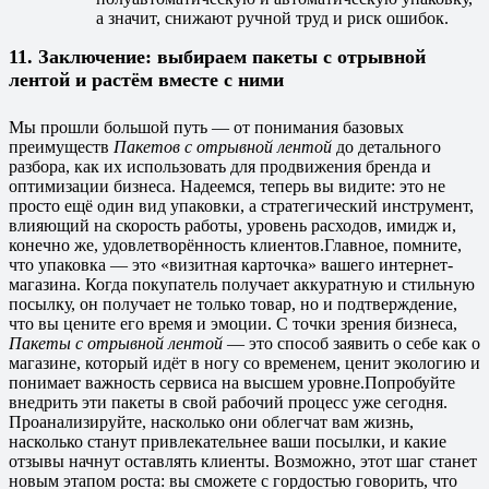
а значит, снижают ручной труд и риск ошибок.
11. Заключение: выбираем пакеты с отрывной
лентой и растём вместе с ними
Мы прошли большой путь — от понимания базовых
преимуществ
Пакетов с отрывной лентой
до детального
разбора, как их использовать для продвижения бренда и
оптимизации бизнеса. Надеемся, теперь вы видите: это не
просто ещё один вид упаковки, а стратегический инструмент,
влияющий на скорость работы, уровень расходов, имидж и,
конечно же, удовлетворённость клиентов.
Главное, помните,
что упаковка — это «визитная карточка» вашего интернет-
магазина. Когда покупатель получает аккуратную и стильную
посылку, он получает не только товар, но и подтверждение,
что вы цените его время и эмоции. С точки зрения бизнеса,
Пакеты с отрывной лентой
— это способ заявить о себе как о
магазине, который идёт в ногу со временем, ценит экологию и
понимает важность сервиса на высшем уровне.
Попробуйте
внедрить эти пакеты в свой рабочий процесс уже сегодня.
Проанализируйте, насколько они облегчат вам жизнь,
насколько станут привлекательнее ваши посылки, и какие
отзывы начнут оставлять клиенты. Возможно, этот шаг станет
новым этапом роста: вы сможете с гордостью говорить, что