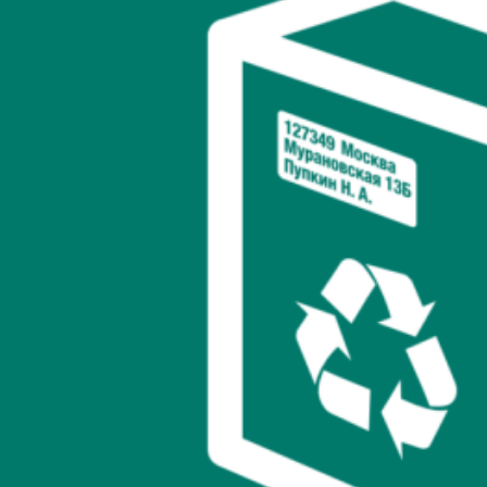
Сегодня покупатели больше не готовы ждать. Даже пара
лишних дней в ожидании заказа может стать причиной отказа
от покупки. Поэтому для интернет-магазинов быстрота
обработки и отправки заказов — вопрос выживания.
Пакеты
с отрывной лентой
позволяют свести время упаковки к
минимуму.
Меньше ручной работы.
Не нужно обрезать скотч,
искать ножницы или складывать коробку. Специальная
лента уже встроена в пакет.
Универсальность размеров.
Огромный выбор
форматов и габаритов позволяет отправлять как
маленькие аксессуары, так и крупные предметы (при
условии выбора плотного материала).
Упрощённый процесс обучения персонала.
Новые
сотрудники буквально за полдня осваивают все
тонкости запечатывания таких пакетов, ведь алгоритм
крайне прост.
2.2. Защита товаров: сохраните хорошее имя бренда
Одна из главных «болей» интернет-магазинов —
повреждение товаров в пути. Нет ничего более удручающего,