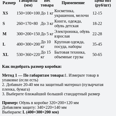
Габариты
Вес
Цена опт
Размер
Применение
(мм)
товара
(руб/шт)
Косметика,
XS
150×100×100
До 1 кг
12-15
украшения, мелочи
Книги, одежда,
S
260×170×80
До 3 кг
18-22
обувь детская
Электроника, обувь
M
300×200×150
До 5 кг
22-28
взрослая
До 10
Крупная одежда,
L
400×300×200
35-45
кг
посуда, наборы
До 15
Бытовая техника,
XL
530×360×220
50-65
кг
объемные грузы
Как подобрать размер коробки:
Метод 1 — По габаритам товара:
1. Измерьте товар в
упаковке (если есть)
2. Добавьте 20-40 мм на защитный материал (пузырчатая
пленка, бумага)
3. Выберите ближайший больший стандартный размер
Пример:
Обувь в коробке 320×200×120 мм
Добавляем защиту: 340×220×140 мм
Выбираем:
L (400×300×200 мм)