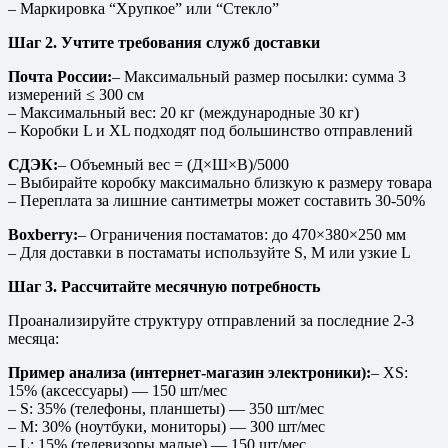
– Маркировка “Хрупкое” или “Стекло”
Шаг 2. Учтите требования служб доставки
Почта России:
– Максимальный размер посылки: сумма 3
измерений ≤ 300 см
– Максимальный вес: 20 кг (международные 30 кг)
– Коробки L и XL подходят под большинство отправлений
СДЭК:
– Объемный вес = (Д×Ш×В)/5000
– Выбирайте коробку максимально близкую к размеру товара
– Переплата за лишние сантиметры может составить 30-50%
Boxberry:
– Ограничения постаматов: до 470×380×250 мм
– Для доставки в постаматы используйте S, M или узкие L
Шаг 3. Рассчитайте месячную потребность
Проанализируйте структуру отправлений за последние 2-3
месяца:
Пример анализа (интернет-магазин электроники):
– XS:
15% (аксессуары) — 150 шт/мес
– S: 35% (телефоны, планшеты) — 350 шт/мес
– M: 30% (ноутбуки, мониторы) — 300 шт/мес
– L: 15% (телевизоры малые) — 150 шт/мес