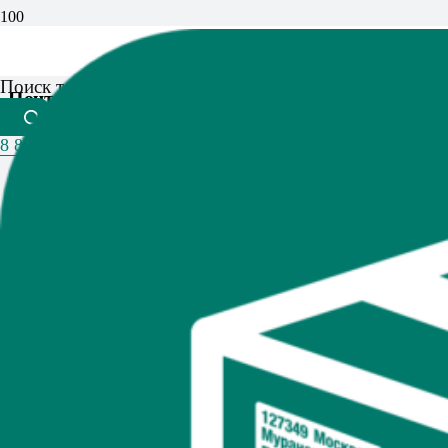
Поиск товаров
Почтовые коробки: размеры, виды, цены и где
купить
8 800 201 06 93
Избранное
Каталог
📋 Содержание
Главная
Что такое курьерские пакеты
1.
Кабинет
Виды и типы
2.
Корзина
Размеры и характеристики
3.
Как правильно выбрать
4.
Применение и сферы использования
5.