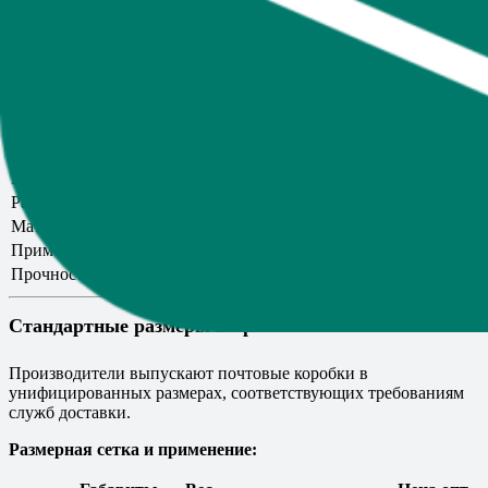
Современные почтовые коробки имеют конструкцию с
автоматическим дном — не требуется скотч для сборки
основания. Это ускоряет упаковку до 10-15 секунд на
единицу. Верх закрывается скотчем шириной 48-50 мм.
Отличия от обычных картонных коробок:
Параметр
Обычная коробка
Почтовая коробка
Конструкция
Сборная (клей/скотч)
Самосборная
Размеры
Произвольные
Стандартизированные
Материал
Картон/гофрокартон
Гофрокартон T22-T24
Применение
Хранение
Транспортировка
Прочность
Базовая
Усиленная для перевозок
Стандартные размеры и применение
Производители выпускают почтовые коробки в
унифицированных размерах, соответствующих требованиям
служб доставки.
Размерная сетка и применение: