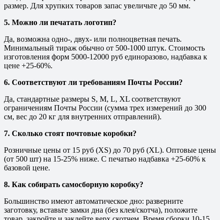
размер. Для хрупких товаров запас увеличьте до 50 мм.
5. Можно ли печатать логотип?
Да, возможна одно-, двух- или полноцветная печать.
Минимальный тираж обычно от 500-1000 штук. Стоимость
изготовления форм 5000-12000 руб единоразово, надбавка к
цене +25-60%.
6. Соответствуют ли требованиям Почты России?
Да, стандартные размеры S, M, L, XL соответствуют
ограничениям Почты России (сумма трех измерений до 300
см, вес до 20 кг для внутренних отправлений).
7. Сколько стоят почтовые коробки?
Розничные цены от 15 руб (XS) до 70 руб (XL). Оптовые цены
(от 500 шт) на 15-25% ниже. С печатью надбавка +25-60% к
базовой цене.
8. Как собирать самосборную коробку?
Большинство имеют автоматическое дно: разверните
заготовку, вставьте замки дна (без клея/скотча), положите
товар, закройте и заклейте верх скотчем. Время сборки 10-15