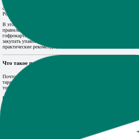
транспортировки. Стандартизированные размеры
соответствуют требованиям всех крупных служб доставки в
России.
В этом руководстве мы детально разберем, как выбрать
правильный размер почтовой коробки, какой тип
гофрокартона обеспечит необходимую защиту, и где выгоднее
закупать упаковку. Вы узнаете реальные цены, получите
практические рекомендации и избежите типичных ошибок.
Что такое почтовые коробки
Почтовые коробки — это специализированная транспортная
тара из гофрированного картона, предназначенная для защиты
товаров при отправке через почтовые и курьерские службы.
Конструкция и материал:
Гофрокартон
состоит из нескольких слоев:
– Наружный плоский слой (лайнер)
– Гофрированный средний слой (флютинг)
– Внутренний плоский слой
Такая структура создает воздушную прослойку, которая