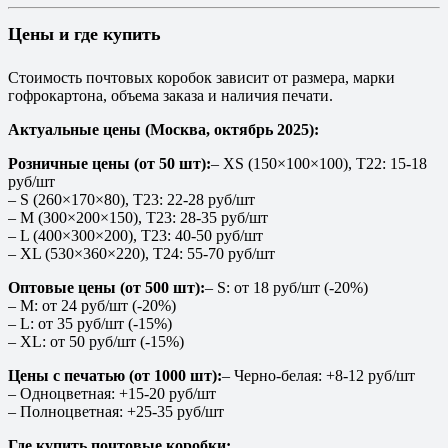
Цены и где купить
Стоимость почтовых коробок зависит от размера, марки
гофрокартона, объема заказа и наличия печати.
Актуальные цены (Москва, октябрь 2025):
Розничные цены (от 50 шт):
– XS (150×100×100), T22: 15-18
руб/шт
– S (260×170×80), T23: 22-28 руб/шт
– M (300×200×150), T23: 28-35 руб/шт
– L (400×300×200), T23: 40-50 руб/шт
– XL (530×360×220), T24: 55-70 руб/шт
Оптовые цены (от 500 шт):
– S: от 18 руб/шт (-20%)
– M: от 24 руб/шт (-20%)
– L: от 35 руб/шт (-15%)
– XL: от 50 руб/шт (-15%)
Цены с печатью (от 1000 шт):
– Черно-белая: +8-12 руб/шт
– Одноцветная: +15-20 руб/шт
– Полноцветная: +25-35 руб/шт
Где купить почтовые коробки: