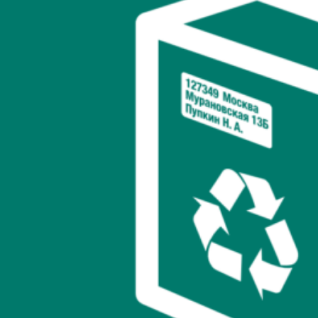
амортизирует удары и защищает содержимое от повреждений.
Марки гофрокартона:
T22
(2-слойный) — для легких товаров до 5 кг:
– Толщина: 2,5-3 мм
– Прочность на сжатие: до 3 кг/см²
– Применение: одежда, текстиль, легкая электроника
– Стоимость: наименьшая
T23
(3-слойный) — универсальный вариант для товаров до 15
кг:
– Толщина: 3,5-4 мм
– Прочность на сжатие: до 5 кг/см²
– Применение: обувь, книги, посуда, электроника
– Стоимость: средняя, оптимальное соотношение цена/защита
T24
(3-слойный усиленный) — для тяжелых и хрупких
товаров до 25 кг:
– Толщина: 4-5 мм
– Прочность на сжатие: до 8 кг/см²
– Применение: крупная электроника, стеклянные изделия
– Стоимость: выше на 30-40%
Самосборная конструкция: