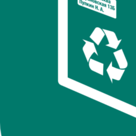
Сравнение с альтернативами
6.
Частые ошибки при выборе
7.
Цены и где купить
8.
Заключение
9.
Часто задаваемые вопросы
10.
💡 Кликните для быстрого перехода
Безопасная доставка товаров невозможна без надежной
упаковки.
Почтовые коробки
из гофрокартона стали золотым
стандартом для отправки хрупких и ценных товаров через
Почту России, СДЭК, DPD и другие службы. Картонная
упаковка защищает содержимое от ударов, сжатия и
деформации при транспортировке.
Почтовые коробки — это тара из многослойного
гофрокартона с самосборной конструкцией. Они
обеспечивают надежную защиту электроники, посуды,
косметики, книг и других товаров, требующих бережной