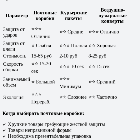
Воздушно-
Почтовые
Курьерские
Параметр
пузырчатые
коробки
пакеты
конверты
⭐⭐⭐
Защита от
⭐⭐ Средне
⭐⭐⭐ Отлично
ударов
Отлично
Защита от
⭐ Слабая
⭐⭐⭐ Полная
⭐⭐ Хорошая
влаги
Стоимость
15-65 руб
2-10 руб
8-25 руб
⭐⭐ 15-20
Скорость
⭐⭐⭐ 10 сек
⭐⭐ 15 сек
сборки
сек
⭐⭐⭐
Занимаемый
⭐ Большой
⭐⭐ Средний
объем
Минимум
⭐⭐⭐
⭐⭐ Сложнее
⭐⭐ Частично
Экология
Перераб.
Когда выбирать почтовые коробки:
✓ Хрупкие товары требующие жесткой защиты
✓ Товары неправильной формы
✓ Необходима презентабельная упаковка