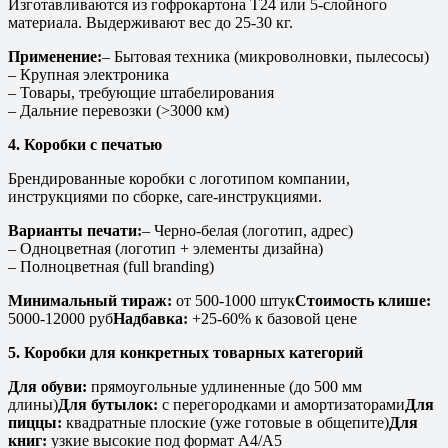
Изготавливаются из гофрокартона T24 или 5-слойного
материала. Выдерживают вес до 25-30 кг.
Применение:
– Бытовая техника (микроволновки, пылесосы)
– Крупная электроника
– Товары, требующие штабелирования
– Дальние перевозки (>3000 км)
4. Коробки с печатью
Брендированные коробки с логотипом компании,
инструкциями по сборке, care-инструкциями.
Варианты печати:
– Черно-белая (логотип, адрес)
– Одноцветная (логотип + элементы дизайна)
– Полноцветная (full branding)
Минимальный тираж:
от 500-1000 штук
Стоимость клише:
5000-12000 руб
Надбавка:
+25-60% к базовой цене
5. Коробки для конкретных товарных категорий
Для обуви:
прямоугольные удлиненные (до 500 мм
длины)
Для бутылок:
с перегородками и амортизаторами
Для
пиццы:
квадратные плоские (уже готовые в общепите)
Для
книг:
узкие высокие под формат А4/А5