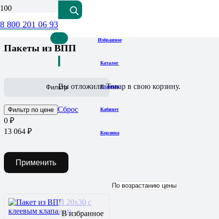
8 800 201 06 93
Избранное
Пакеты из ВПП
Каталог
Вы отложили
Товар
в свою корзину.
Главная
Фильтр
Сброс
Фильтр по цене
Кабинет
0
₽
13 064
₽
Корзина
Применить
В избранное