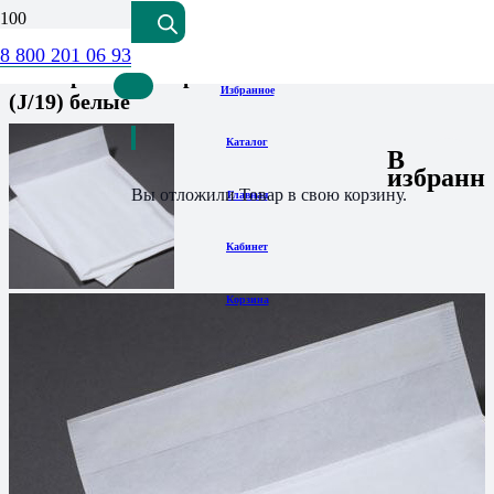
8 800 201 06 93
Конверты с пузырчатой плёнкой 320х455 мм
Избранное
(J/19) белые
Каталог
В
избранн
Вы отложили
Товар
в свою корзину.
Главная
Кабинет
Корзина