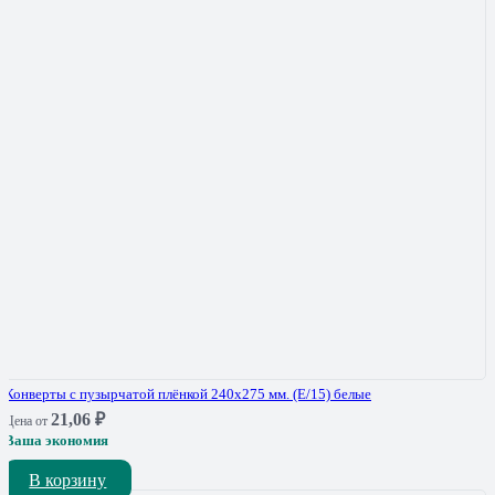
Конверты с пузырчатой плёнкой 240х275 мм. (Е/15) белые
21,06
₽
Цена от
Ваша экономия
В корзину