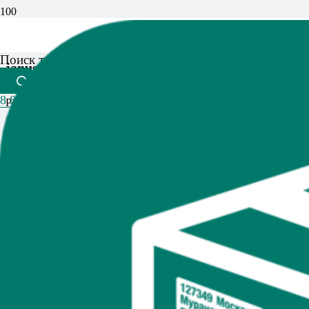
Поиск товаров
janusz casino
8 800 201 06 93
Результатов не найдено.
Избранное
Каталог
Главная
Кабинет
Корзина