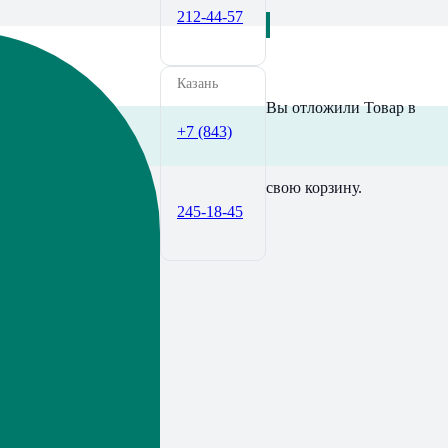
212-44-57
Казань
Вы отложили
Товар
в
+7 (843)
свою корзину.
245-18-45