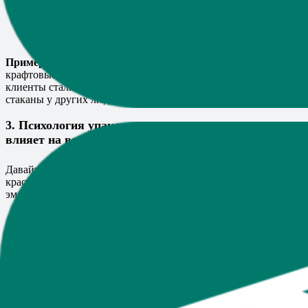
снизит логистические затраты.
Экспериментируйте с технологиями.
Используйте
наклейки, штампы или цифровую печать для нанесения
логотипа.
Пример из практики:
Владелец небольшой кофейни заказал
крафтовые стаканчики с логотипом. Уже через три месяца
клиенты стали приходить по рекомендации, видя фирменные
стаканы у других людей.
3. Психология упаковки с логотипом: как она
влияет на восприятие и продажи?
Давайте поговорим о психологии. Почему мы так любим
красиво упакованные товары? Ответ прост:
эмоции.
Ключевые аспекты психологии упаковки:
Цвета:
Красный стимулирует покупательскую
активность, зеленый ассоциируется с экологией, а
золотой говорит о премиальности.
Дизайн:
Минимализм, четкость и чистые линии делают
ваш бренд запоминающимся.
Тактильные ощущения:
Приятная на ощупь упаковка
создает ощущение качества.