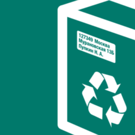
Что важно помнить:
Упаковка должна быть практичной. Если клиенту
сложно открыть коробку, это оставит неприятное
впечатление.
Логотип должен быть четким и легко читаемым.
4. ТОП-10 идей для стильной упаковки с логотипом
Иногда вдохновение — это все, что нужно для запуска. Вот
идеи, которые помогут вам выделиться:
Бумажные пакеты с логотипом и ленточной ручкой.
Минималистичные белые коробки с акцентом на
фирменные цвета.
Прозрачные пакеты с нанесением логотипа, чтобы
показать продукт.
Упаковка с QR-кодом, ведущим на сайт с бонусами или
акциями.
Экологичные крафтовые пакеты с ручной печатью
логотипа.
Персонализированная упаковка, например, с именем
клиента.
Сезонные дизайны для праздничных коллекций.
Уникальные текстуры — например, бархатистая