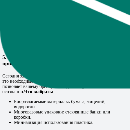
поверхность упаковки.
Эко-упаковка из переработанных материалов.
Интерактивная упаковка с элементами дополненной
реальности.
Пример:
Косметический бренд Lush использует упаковку из
переработанных материалов с QR-кодами, рассказывающими
о составе и экологичности продуктов. Это подчеркивает
ценности компании и вызывает уважение клиентов.
5. Экологичность и упаковка с логотипом:
привлеките эко-сознательных клиентов
Сегодня забота об окружающей среде — это не просто тренд,
это необходимость. Экологичная упаковка с логотипом
позволяет вашему бренду выглядеть современно и
осознанно.
Что выбрать:
Биоразлагаемые материалы: бумага, мицелий,
водоросли.
Многоразовые упаковки: стеклянные банки или
коробки.
Минимизация использования пластика.