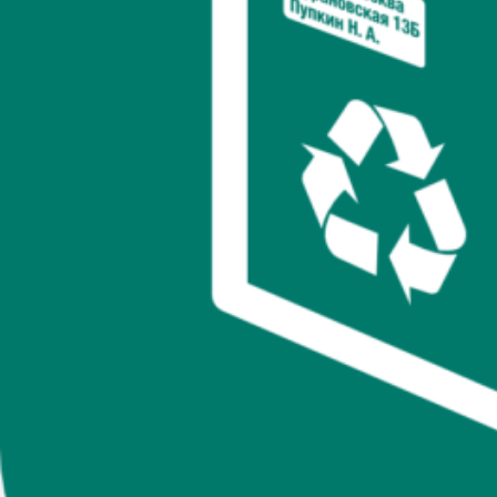
Суть проста:
упаковка с логотипом
— это визитная карточка
вашего бренда. Это первый контакт с клиентом, который либо
вызывает восхищение, либо остается незамеченным.
Зачем
нужна упаковка с логотипом?
Она выделяет ваш продукт на полке.
Укрепляет визуальную идентичность бренда.
Делает вашу компанию узнаваемой.
Факт:
70% покупателей утверждают, что упаковка с
логотипом влияет на их решение о покупке.
2. Почему упаковка с логотипом — это не роскошь,
а необходимость для малого бизнеса?
Многие предприниматели думают, что брендированная
упаковка — это дорого и подходит только крупным
компаниям. Но это миф!
Как сделать это доступным?
Выберите простой материал.
Крафтовые коробки,
бумажные пакеты или однотонные пакеты с логотипом
— отличный старт.
Пользуйтесь услугами локальных типографий.
Это