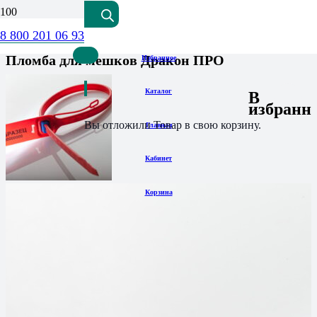
8 800 201 06 93
1
отзыв клиента
Пломба для мешков Дракон ПРО
Избранное
Каталог
В
избранн
Вы отложили
Товар
в свою корзину.
Главная
Кабинет
Корзина