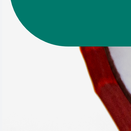
+
В корзину
Итого:
за шт.
Описание
Детали
Отзывы
Описание
Пломбировочная индикаторная лента (с защитным слоем, но
Название
1
10
50
100
ФОРМУЛА 50
красный, длина 66м, шир. 45мм, перфорация и номер через каж