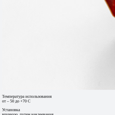
50 номер СТАНДАРТ 101/152 мм
4950
4290
3960
3850
Технические характеристики:
Ширина рулона, мм
27/50
Длина рулона, м
76/66
Перфорация/ длина отрезков, мм
76/101/152
Рекомендуемая температура опломбирования
Не ниже 0 С
Температура использования
от – 50 до +70 С
Установка
вручную, путем наклеевания