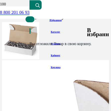
8 800 201 06 93
Пломбы свинцовые 1кг в упаковке
Избранное
В
Каталог
избранн
Вы отложили
Товар
в свою корзину.
Главная
Кабинет
Корзина