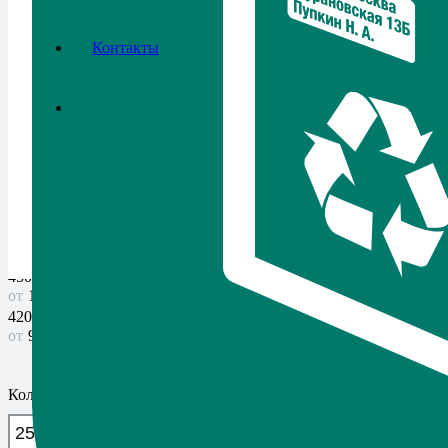
Контакты
Пломбиратор
Артикул:
24
в наличии
Цена от
420,00
₽
Ваша экономия
500,00
₽
25
шт.
450,00
₽
100 шт.
420,00
₽
900+ шт.
Количество товара Пломбиратор
-