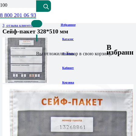
8 800 201 06 93
Оценка
4.00
из 5
3
отзыва клиентов
Избранное
Сейф-пакет 328*510 мм
Каталог
В
избранн
Вы отложили
Товар
в свою корзину.
Главная
Кабинет
Корзина