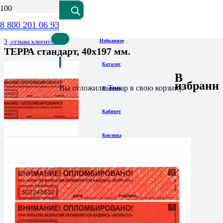
8 800 201 06 93
Оценка
4.00
из 5
3
отзыва клиентов
Избранное
ТЕРРА стандарт, 40х197 мм.
Каталог
В
избранн
Вы отложили
Товар
в свою корзину.
Главная
Кабинет
Корзина