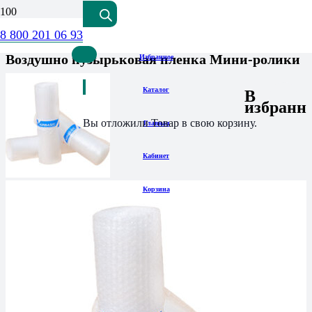
8 800 201 06 93
1
отзыв клиента
Воздушно пузырьковая пленка Мини-ролики
Избранное
Каталог
В
избранн
Вы отложили
Товар
в свою корзину.
Главная
Кабинет
Корзина