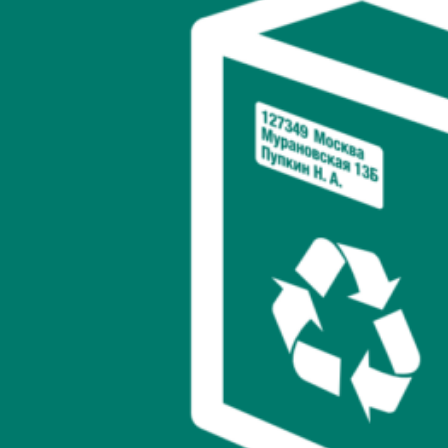
визуальные и тактильные образы, чем текстовое
описание.
Маркетинговый инструмент
Думаете, что упаковка —
это всего лишь способ доставить товар в целости и
сохранности? Ошибаетесь! На деле, упаковка может
рассказывать о ценностях компании, её миссии, а иногда
и о преимуществах продукта, тем самым повышая
средний чек и стимулируя повторные продажи.
Усиление доверия
Качественные упаковочные
материалы создают ощущение, что бренд заботится о
каждой детали. А когда мы видим, что компания
продумала и внешний вид, и безопасную доставку,
автоматически зарождается доверие.
Чтобы использовать эти преимущества на полную,
необходимо подходить к выбору упаковки комплексно.
Экология, дизайн, инновации, стоимость и удобство — всё
имеет значение. И если вы научитесь жонглировать этими
аспектами, результат в виде лояльности и продаж не заставит
себя ждать.
2. Экологичные упаковочные материалы: тренд или
необходимость?