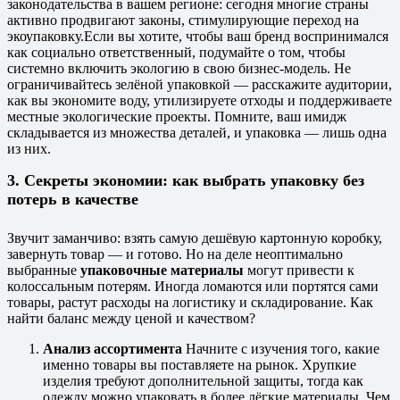
законодательства в вашем регионе: сегодня многие страны
активно продвигают законы, стимулирующие переход на
экоупаковку.
Если вы хотите, чтобы ваш бренд воспринимался
как социально ответственный, подумайте о том, чтобы
системно включить экологию в свою бизнес-модель. Не
ограничивайтесь зелёной упаковкой — расскажите аудитории,
как вы экономите воду, утилизируете отходы и поддерживаете
местные экологические проекты. Помните, ваш имидж
складывается из множества деталей, и упаковка — лишь одна
из них.
3. Секреты экономии: как выбрать упаковку без
потерь в качестве
Звучит заманчиво: взять самую дешёвую картонную коробку,
завернуть товар — и готово. Но на деле неоптимально
выбранные
упаковочные материалы
могут привести к
колоссальным потерям. Иногда ломаются или портятся сами
товары, растут расходы на логистику и складирование. Как
найти баланс между ценой и качеством?
Анализ ассортимента
Начните с изучения того, какие
именно товары вы поставляете на рынок. Хрупкие
изделия требуют дополнительной защиты, тогда как
одежду можно упаковать в более лёгкие материалы. Чем