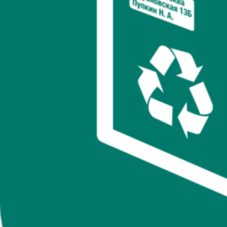
поговорим об экономии и экологии, а также разберём на
практике, как именно выбрать и реализовать идеальную
упаковку для вашего бизнеса. И, разумеется, всё это — в
ярком стиле Мари Форлео: энергично, вдохновляюще и
доступно каждому.
Содержание
Почему упаковка стала стратегической точкой роста
Экологичные упаковочные материалы: тренд или
необходимость?
Секреты экономии: как выбрать упаковку без потерь в
качестве
Креативный подход к дизайну: упаковка как часть
истории бренда
«Умные» технологии: инновационные упаковочные
материалы будущего
Психология покупки: как упаковка влияет на решение
клиента
Ошибки, которых следует избегать при выборе
упаковки
Практические советы: прокачайте упаковку до уровня
«вау!»
Заключение: упаковка — это ваш бренд, умноженный на