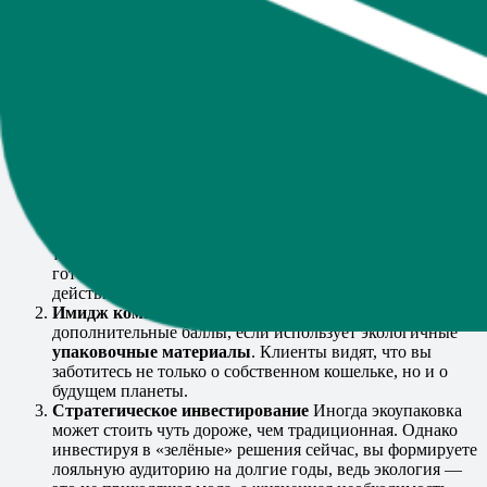
Согласитесь, лет 10 назад слова «экологичные» и
«устойчивые» казались чем-то обособленным, далёким от
массового рынка. Но времена меняются, и сегодня забота об
окружающей среде стала одним из важнейших критериев при
выборе продукта. На первый план вышли такие параметры,
как биоразлагаемость и вторичная переработка.
Почему экоподход так важен?
Рост осознанности
Покупатели всё больше
задумываются о том, в каких условиях живёт наша
планета и что остаётся после каждого купленного
товара. Согласно опросам, более 50% потребителей
готовы платить дороже за экоупаковку, если она
действительно полезна для природы.
Имидж компании
Ваш бренд автоматически получает
дополнительные баллы, если использует экологичные
упаковочные материалы
. Клиенты видят, что вы
заботитесь не только о собственном кошельке, но и о
будущем планеты.
Стратегическое инвестирование
Иногда экоупаковка
может стоить чуть дороже, чем традиционная. Однако
инвестируя в «зелёные» решения сейчас, вы формируете
лояльную аудиторию на долгие годы, ведь экология —