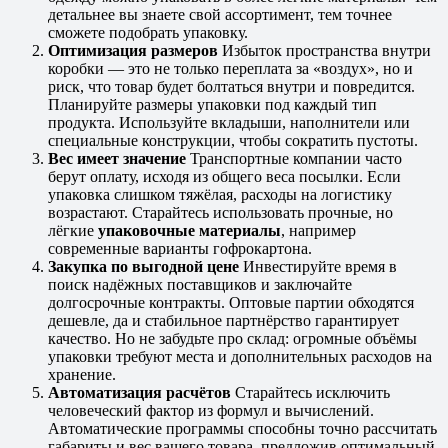
детальнее вы знаете свой ассортимент, тем точнее
сможете подобрать упаковку.
Оптимизация размеров
Избыток пространства внутри
коробки — это не только переплата за «воздух», но и
риск, что товар будет болтаться внутри и повредится.
Планируйте размеры упаковки под каждый тип
продукта. Используйте вкладыши, наполнители или
специальные конструкции, чтобы сократить пустоты.
Вес имеет значение
Транспортные компании часто
берут оплату, исходя из общего веса посылки. Если
упаковка слишком тяжёлая, расходы на логистику
возрастают. Старайтесь использовать прочные, но
лёгкие
упаковочные материалы
, например
современные варианты гофрокартона.
Закупка по выгодной цене
Инвестируйте время в
поиск надёжных поставщиков и заключайте
долгосрочные контракты. Оптовые партии обходятся
дешевле, да и стабильное партнёрство гарантирует
качество. Но не забудьте про склад: огромные объёмы
упаковки требуют места и дополнительных расходов на
хранение.
Автоматизация расчётов
Старайтесь исключить
человеческий фактор из формул и вычислений.
Автоматические программы способны точно рассчитать
габариты и вес вашего товара, предложив оптимальный