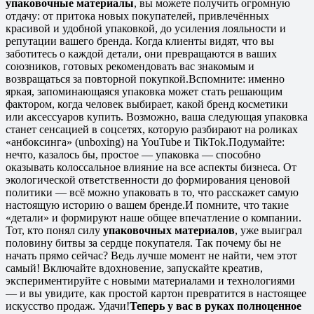
упаковочные материалы
, вы можете получить огромную
отдачу: от притока новых покупателей, привлечённых
красивой и удобной упаковкой, до усиления лояльности и
репутации вашего бренда. Когда клиенты видят, что вы
заботитесь о каждой детали, они превращаются в ваших
союзников, готовых рекомендовать вас знакомым и
возвращаться за повторной покупкой.
Вспомните: именно
яркая, запоминающаяся упаковка может стать решающим
фактором, когда человек выбирает, какой бренд косметики
или аксессуаров купить. Возможно, ваша следующая упаковка
станет сенсацией в соцсетях, которую разбирают на роликах
«анбоксинга» (unboxing) на YouTube и TikTok.
Подумайте:
нечто, казалось бы, простое — упаковка — способно
оказывать колоссальное влияние на все аспекты бизнеса. От
экологической ответственности до формирования ценовой
политики — всё можно упаковать в то, что расскажет самую
настоящую историю о вашем бренде.
И помните, что такие
«детали» и формируют наше общее впечатление о компании.
Тот, кто понял силу
упаковочных материалов
, уже выиграл
половину битвы за сердце покупателя. Так почему бы не
начать прямо сейчас?
Ведь лучше момент не найти, чем этот
самый! Включайте вдохновение, запускайте креатив,
экспериментируйте с новыми материалами и технологиями
— и вы увидите, как простой картон превратится в настоящее
искусство продаж. Удачи!
Теперь у вас в руках полноценное