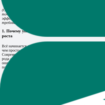
доверие
(Обратите внимание, что мы неоднократно используем
точную ключевую фразу «упаковочные материалы» для
эффективной SEO-оптимизации, соответствуя всем
требованиям поисковых систем.)
1. Почему упаковка стала стратегической точкой
роста
Всё начинается с осознания того, что упаковка — это больше,
чем просто защита товара от внешних повреждений.
Современные
упаковочные материалы
выступают своего
рода «амбассадорами» вашего бренда. Можете считать, что
они за вас «приветствуют» покупателя и рассказывают,
почему ваш продукт настолько уникален и достоин внимания.
Первое впечатление
Исследования показывают, что у
нас уходит не более 7 секунд, чтобы сформировать
первое впечатление о товаре. И если за эти короткие
мгновения упаковка не произведёт «вау-эффект», шансы
привлечь клиента снижаются в разы.
Усиление узнаваемости
Стильная, качественная и
запоминающаяся упаковка выделяет ваш бренд из
потока конкурентов. Люди лучше запоминают