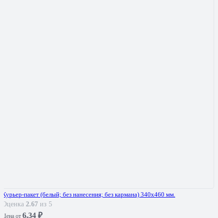
Курьер-пакет (белый; без нанесения; без кармана) 340х460 мм.
Оценка
2.67
из 5
6,34
₽
Цена от