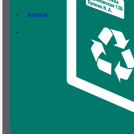
Контакты
Курьер-пакет (белый; без н
без кармана) 107х165мм
Артикул:
241
в наличии
Цена от
1,12
₽
Ваша экономия
1,33
₽
25
шт.
1,16
₽
100 шт.
1,12
₽
900+ шт.
Количество товара Курьер-пакет (белый; без нанесения; без ка