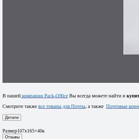
Размер Курьер-пакета – 107х165+40к/5 мм.
Курьер – пакет для пересылки товаров, документов и кор
Усиленные сварные швы, повышающие прочностные харак
Клеевой слой – перманентный клей.
Цена на курьер-пакеты меняется в зависимости от общей 
Есть возможность нанесение Вашего
логотипа
на Курьер-
В нашей
компании Pack-Office
Вы всегда можете найти и
купи
Смотрите также
все товары для Почты
, а также
Почтовые коро
Детали
Размер
107х165+40к
Отзывы