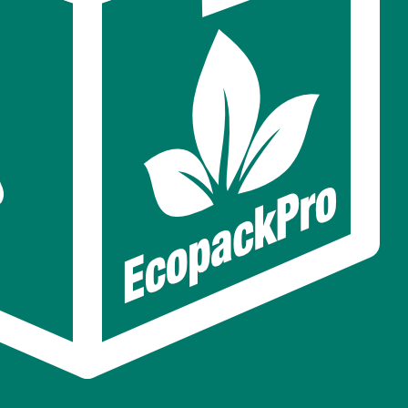
анесения;
рмана) 107х165мм
-