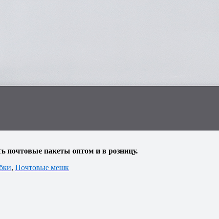
респонденции.
теристики пакета.
суммы заказа.
пакеты при заказе от 10 000 шт.
ть
почтовые пакеты
оптом и в розницу.
бки
,
Почтовые мешк