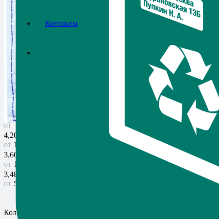
Контакты
Почтовый пакет 162Х229 мм
Артикул:
35
в наличии
Цена от
3,48
₽
Ваша экономия
7,20
₽
5
шт.
4,20
₽
100 шт.
3,60
₽
1 000 шт.
3,48
₽
5 000+ шт.
Количество товара Почтовый пакет 162Х229 мм.
-