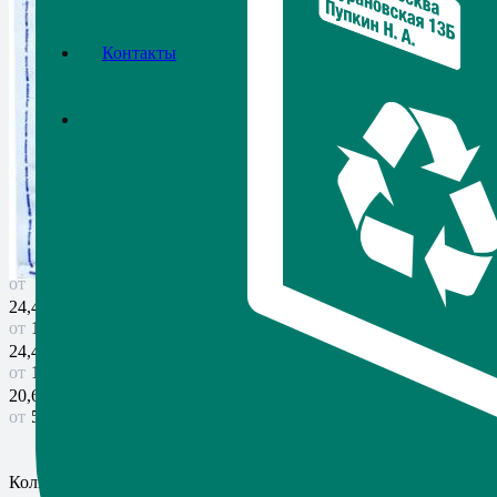
Контакты
Почтовый пакет 500Х545 мм
Артикул:
42
в наличии
Цена от
20,64
₽
Ваша экономия
43,00
₽
5
шт.
24,46
₽
100 шт.
24,44
₽
1 000 шт.
20,64
₽
5 000+ шт.
Количество товара Почтовый пакет 500Х545 мм.
-