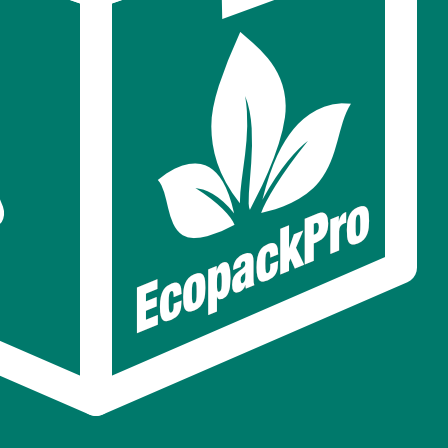
й с
*30 см
-