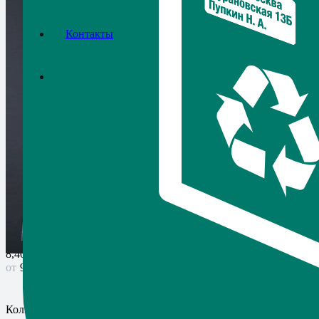
Контакты
ZIP-LOCK пакет прозрачны
бегунком 20*30 см
Артикул:
265
в наличии
Цена от
8,40
₽
Ваша экономия
10,00
₽
25
шт.
9,00
₽
100 шт.
8,40
₽
900+ шт.
Количество товара ZIP-LOCK пакет прозрачный с бегунком 20