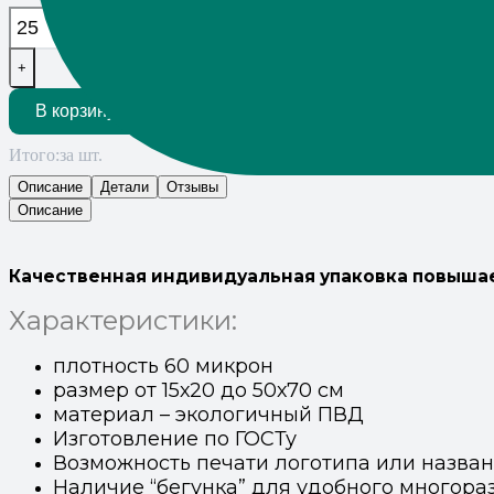
+
В корзину
Итого:
за шт.
Описание
Детали
Отзывы
Описание
Качественная индивидуальная упаковка повышает
Характеристики:
плотность 60 микрон
размер от 15х20 до 50х70 см
материал – экологичный ПВД
Изготовление по ГОСТу
Возможность печати логотипа или назва
Наличие “бегунка” для удобного многора