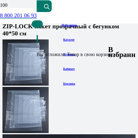
8 800 201 06 93
1
отзыв клиента
ZIP-LOCK пакет прозрачный с бегунком
Избранное
40*50 см
Каталог
В
избранн
Вы отложили
Товар
в свою корзину.
Главная
Кабинет
Корзина